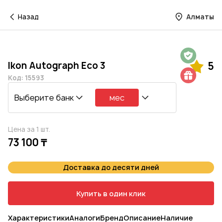
Назад
Алматы
Гарантия на 1 год
Ikon Autograph Eco 3
5
Шиномонтаж в подарок
Код: 15593
Выберите банк
мес
Цена за 1 шт.
73 100 ₸
Доставка до десяти дней
Купить в один клик
Характеристики
Аналоги
Бренд
Описание
Наличие