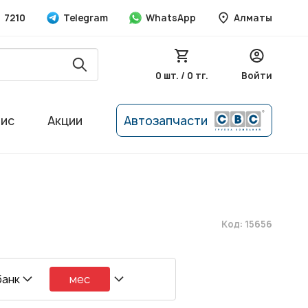
7210
Telegram
WhatsApp
Алматы
0 шт. / 0 тг.
Войти
вис
Акции
Автозапчасти
Код: 15656
банк
мес