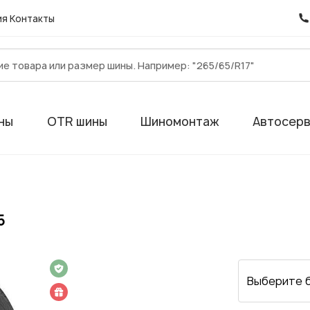
ия
Контакты
ны
OTR шины
Шиномонтаж
Автосер
5
 на 1 год
Выберите 
 подарок