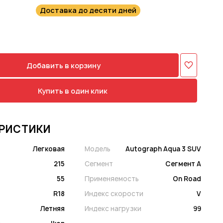
Доставка до десяти дней
Добавить в корзину
Купить в один клик
РИСТИКИ
Легковая
Модель
Autograph Aqua 3 SUV
215
Сегмент
Сегмент A
55
Применяемость
On Road
R18
Индекс скорости
V
Летняя
Индекс нагрузки
99