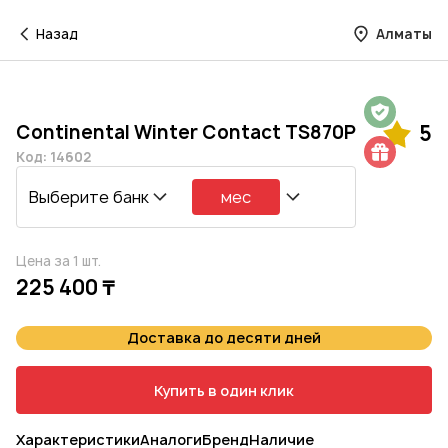
Назад
Алматы
Гарантия на 1 год
Continental Winter Contact TS870P
5
Шиномонтаж в подарок
Код: 14602
Выберите банк
мес
Цена за 1 шт.
225 400 ₸
Доставка до десяти дней
Купить в один клик
Характеристики
Аналоги
Бренд
Наличие