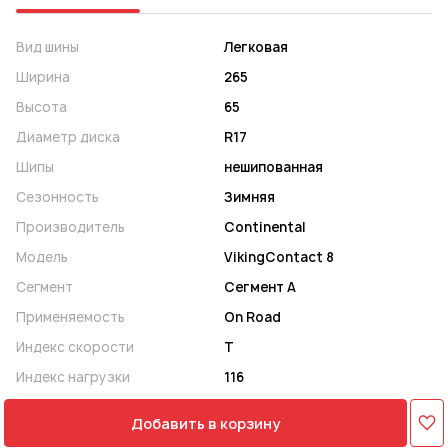
Вид шины
Легковая
Ширина
265
Высота
65
Диаметр диска
R17
Шипы
нешипованная
Сезонность
Зимняя
Производитель
Continental
Модель
VikingContact 8
Сегмент
Сегмент A
Применяемость
On Road
Индекс скорости
T
Индекс нагрузки
116
Добавить в корзину