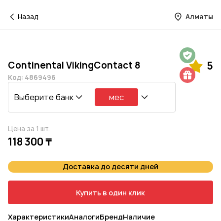
Назад
Алматы
Гарантия на 1 год
Continental VikingContact 8
5
Шиномонтаж в подарок
Код: 4869496
Выберите банк
мес
Цена за 1 шт.
118 300 ₸
Доставка до десяти дней
Купить в один клик
Характеристики
Аналоги
Бренд
Наличие