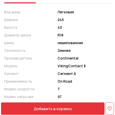
Вид шины
Легковая
Ширина
245
Высота
40
Диаметр диска
R18
Шипы
нешипованная
Сезонность
Зимняя
Производитель
Continental
Модель
VikingContact 8
Сегмент
Сегмент A
Применяемость
On Road
Индекс скорости
T
Индекс нагрузки
97
Добавить в корзину