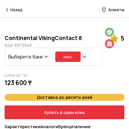
Назад
Алматы
Гарантия на 1 год
Continental VikingContact 8
5
Шиномонтаж в подарок
Код: 8872348
Выберите банк
мес
Цена за 1 шт.
123 600 ₸
Доставка до десяти дней
Купить в один клик
Характеристики
Аналоги
Бренд
Наличие