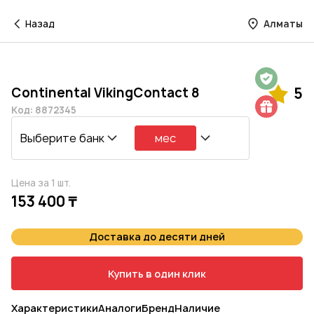
Назад
Алматы
Гарантия на 1 год
Continental VikingContact 8
5
Шиномонтаж в подарок
Код: 8872345
Выберите банк
мес
Цена за 1 шт.
153 400 ₸
Доставка до десяти дней
Купить в один клик
Характеристики
Аналоги
Бренд
Наличие