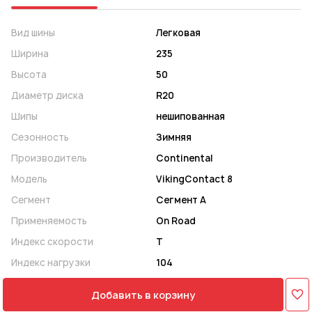
Вид шины
Легковая
Ширина
235
Высота
50
Диаметр диска
R20
Шипы
нешипованная
Сезонность
Зимняя
Производитель
Continental
Модель
VikingContact 8
Сегмент
Сегмент A
Применяемость
On Road
Индекс скорости
T
Индекс нагрузки
104
Добавить в корзину