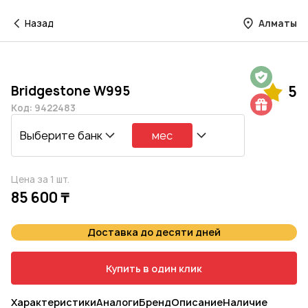
Назад
Алматы
Гарантия на 1 год
Bridgestone W995
5
Шиномонтаж в подарок
Код: 9422483
Выберите банк
мес
Цена за 1 шт.
85 600 ₸
Доставка до десяти дней
Купить в один клик
Характеристики
Аналоги
Бренд
Описание
Наличие