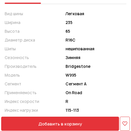
Вид шины
Легковая
Ширина
235
Высота
65
Диаметр диска
R16C
Шипы
нешипованная
Сезонность
Зимняя
Производитель
Bridgestone
Модель
W995
Сегмент
Сегмент A
Применяемость
On Road
Индекс скорости
R
Индекс нагрузки
115-113
Добавить в корзину