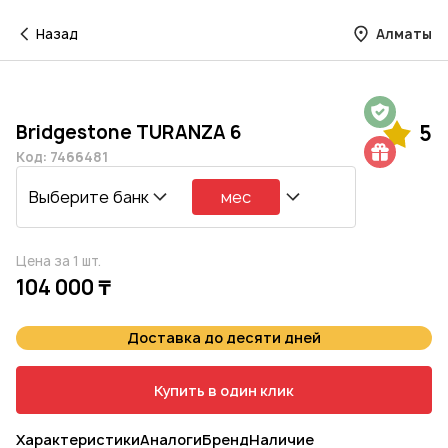
Назад
Алматы
Гарантия на 1 год
Bridgestone TURANZA 6
5
Шиномонтаж в подарок
Код: 7466481
Выберите банк
мес
Цена за 1 шт.
104 000 ₸
Доставка до десяти дней
Купить в один клик
Характеристики
Аналоги
Бренд
Наличие