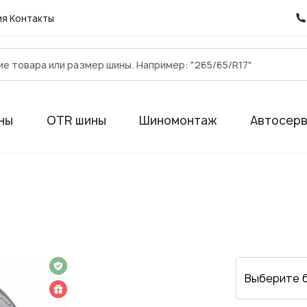
ия
Контакты
ны
OTR шины
Шиномонтаж
Автосер
 на 1 год
Выберите 
 подарок