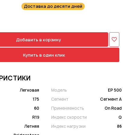
Доставка до десяти дней
Добавить в корзину
Купить в один клик
РИСТИКИ
Легковая
Модель
EP 500
175
Сегмент
Сегмент A
60
Применяемость
On Road
R19
Индекс скорости
Q
Летняя
Индекс нагрузки
86