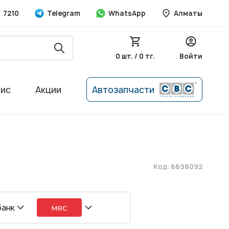
7210
Telegram
WhatsApp
Алматы
0 шт. / 0 тг.
Войти
вис
Акции
Автозапчасти
Код: 6696092
банк
мес