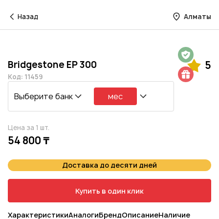
Назад
Алматы
Гарантия на 1 год
Bridgestone EP 300
5
Шиномонтаж в подарок
Код: 11459
Выберите банк
мес
Цена за 1 шт.
54 800 ₸
Доставка до десяти дней
Купить в один клик
Характеристики
Аналоги
Бренд
Описание
Наличие