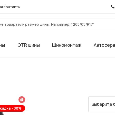
ия
Контакты
ны
OTR шины
Шиномонтаж
Автосер
 подарок
Выберите 
кидка - 30%