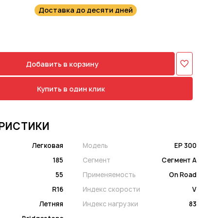
Доставка до десяти дней
Добавить в корзину
Купить в один клик
РИСТИКИ
Легковая
Модель
EP 300
185
Сегмент
Сегмент A
55
Применяемость
On Road
R16
Индекс скорости
V
Летняя
Индекс нагрузки
83