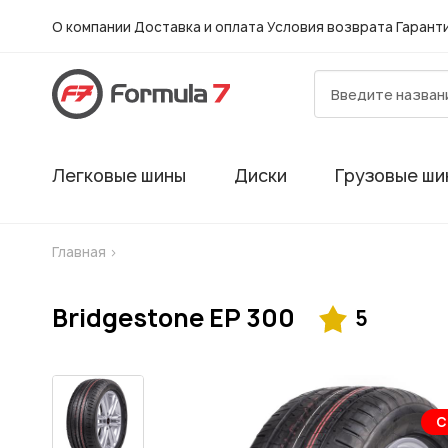
О компании
Доставка и оплата
Условия возврата
Гарант
Легковые шины
Диски
Грузовые ши
Главная
>
Bridgestone EP 300
5
Шиномонтаж в
С