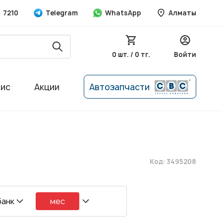
7210
Telegram
WhatsApp
Алматы
0 шт. / 0 тг.
Войти
вис
Акции
Автозапчасти
Код: 3495208
банк
мес