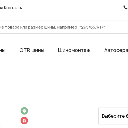
ия
Контакты
ны
OTR шины
Шиномонтаж
Автосер
 на 1 год
Выберите 
 подарок