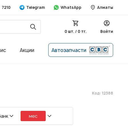
7210
Telegram
WhatsApp
Алматы
0 шт. / 0 тг.
Войти
вис
Акции
Автозапчасти
Код: 12388
банк
мес