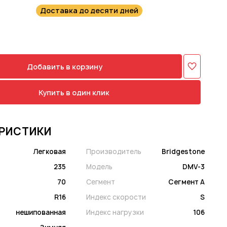
Доставка до десяти дней
Добавить в корзину
Купить в один клик
РИСТИКИ
Легковая
Производитель
Bridgestone
235
Модель
DMV-3
70
Сегмент
Сегмент A
R16
Индекс скорости
S
нешипованная
Индекс нагрузки
106