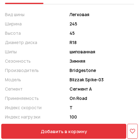
Вид шины
Легковая
Ширина
245
Высота
45
Диаметр диска
R18
Шипы
шипованная
Сезонность
Зимняя
Производитель
Bridgestone
Модель
Blizzak Spike-03
Сегмент
Сегмент A
Применяемость
On Road
Индекс скорости
T
Индекс нагрузки
100
Добавить в корзину