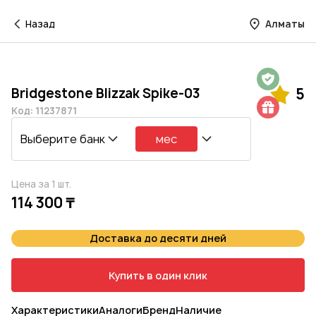
Назад
Алматы
Гарантия на 1 год
Bridgestone Blizzak Spike-03
5
Шиномонтаж в подарок
Код: 11237871
Выберите банк
мес
Цена за 1 шт.
114 300 ₸
Доставка до десяти дней
Купить в один клик
Характеристики
Аналоги
Бренд
Наличие