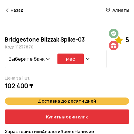
Назад
Алматы
Гарантия на 1 год
Bridgestone Blizzak Spike-03
5
Шиномонтаж в подарок
Код: 11237870
Выберите банк
мес
Цена за 1 шт.
102 400 ₸
Доставка до десяти дней
Купить в один клик
Характеристики
Аналоги
Бренд
Наличие