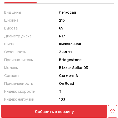
Вид шины
Легковая
Ширина
215
Высота
65
Диаметр диска
R17
Шипы
шипованная
Сезонность
Зимняя
Производитель
Bridgestone
Модель
Blizzak Spike-03
Сегмент
Сегмент A
Применяемость
On Road
Индекс скорости
T
Индекс нагрузки
103
Добавить в корзину