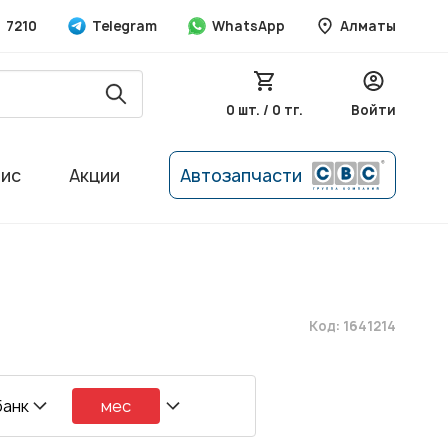
7210
Telegram
WhatsApp
Алматы
0 шт. / 0 тг.
Войти
вис
Акции
Автозапчасти
Код: 1641214
банк
мес