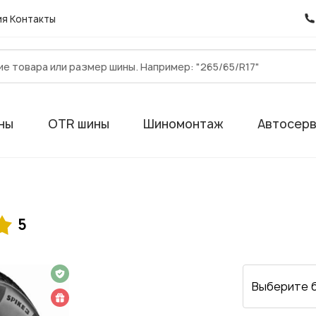
ия
Контакты
ны
OTR шины
Шиномонтаж
Автосер
5
 на 1 год
Выберите 
 подарок