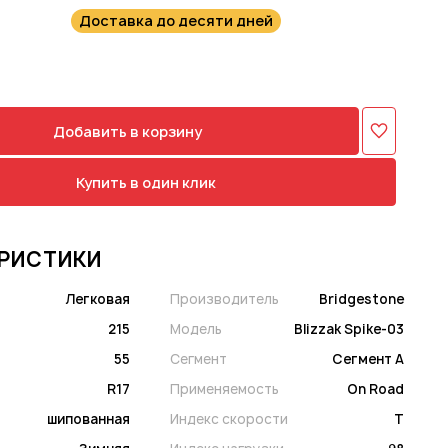
Доставка до десяти дней
Добавить в корзину
Купить в один клик
РИСТИКИ
Легковая
Производитель
Bridgestone
215
Модель
Blizzak Spike-03
55
Сегмент
Сегмент A
R17
Применяемость
On Road
шипованная
Индекс скорости
T