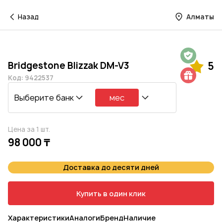
Назад
Алматы
Гарантия на 1 год
Bridgestone Blizzak DM-V3
5
Шиномонтаж в подарок
Код: 9422537
Выберите банк
мес
Цена за 1 шт.
98 000 ₸
Доставка до десяти дней
Купить в один клик
Характеристики
Аналоги
Бренд
Наличие