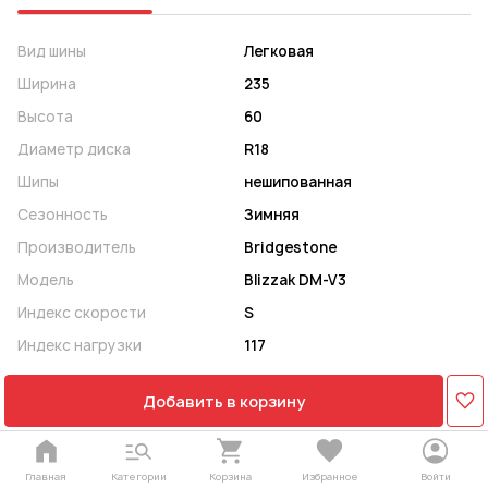
Вид шины
Легковая
Ширина
235
Высота
60
Диаметр диска
R18
Шипы
нешипованная
Сезонность
Зимняя
Производитель
Bridgestone
Модель
Blizzak DM-V3
Индекс скорости
S
Индекс нагрузки
117
Добавить в корзину
Главная
Категории
Корзина
Избранное
Войти