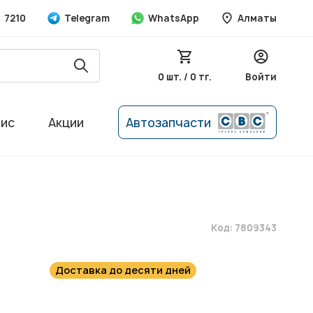
7210
Telegram
WhatsApp
Алматы
0 шт. / 0 тг.
Войти
вис
Акции
Автозапчасти
Код: 7809343
Доставка до десяти дней