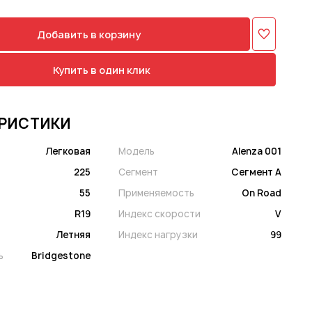
Добавить в корзину
Купить в один клик
РИСТИКИ
Легковая
Модель
Alenza 001
225
Сегмент
Сегмент A
55
Применяемость
On Road
R19
Индекс скорости
V
Летняя
Индекс нагрузки
99
ь
Bridgestone