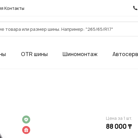
ия
Контакты
ны
OTR шины
Шиномонтаж
Автосер
Цена за 1 шт.
 на 1 год
88 000 ₸
 подарок