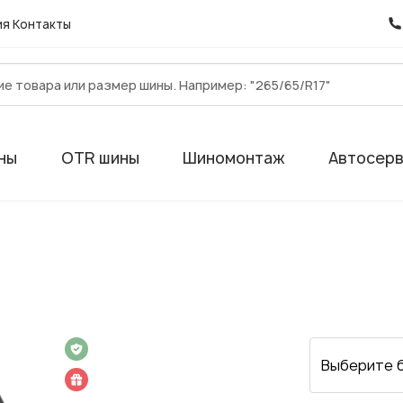
ия
Контакты
ны
OTR шины
Шиномонтаж
Автосер
 на 1 год
Выберите 
 подарок