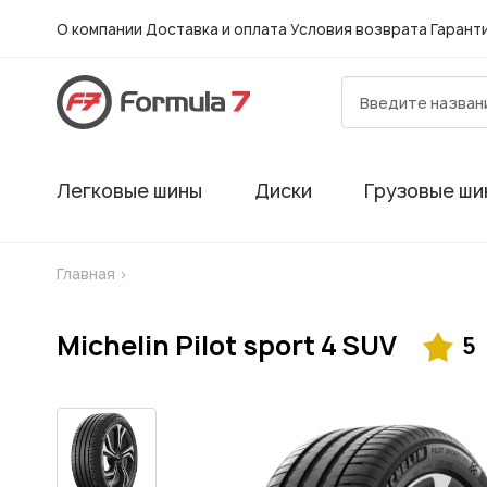
О компании
Доставка и оплата
Условия возврата
Гарант
Легковые шины
Диски
Грузовые ши
Главная
>
Michelin Pilot sport 4 SUV
5
Гарантия
Шиномонтаж в