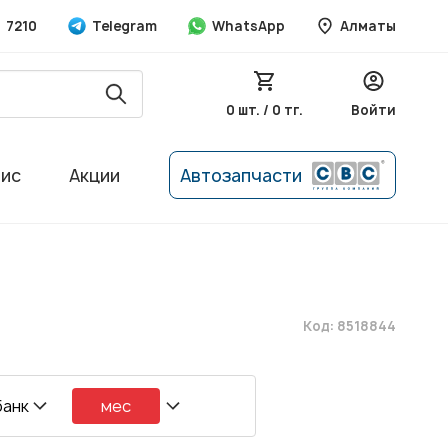
7210
Telegram
WhatsApp
Алматы
0 шт. / 0 тг.
Войти
вис
Акции
Автозапчасти
Код: 8518844
банк
мес