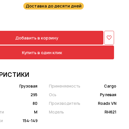
Доставка до десяти дней
Добавить в корзину
Купить в один клик
РИСТИКИ
Грузовая
Применяемость
Cargo
295
Ось
Рулевая
80
Производитель
Roadx VN
ти
M
Модель
RH621
ки
154-149