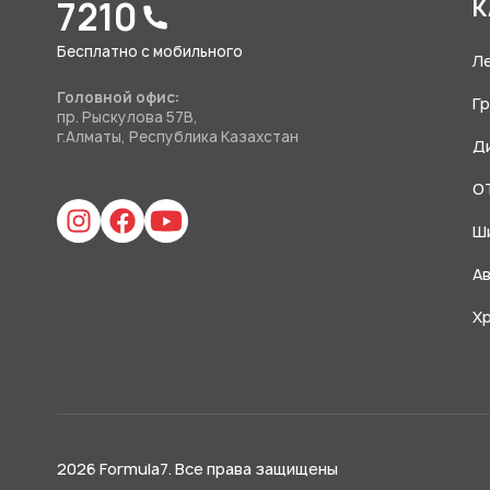
7210
К
Бесплатно с мобильного
Л
Головной офис:
Г
пр. Рыскулова 57В,
г.Алматы, Республика Казахстан
Д
O
Ш
А
Х
2026 Formula7. Все права защищены