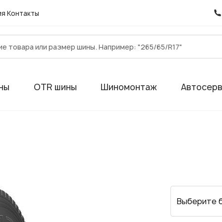
ия
Контакты
ны
OTR шины
Шиномонтаж
Автосер
Выберите 