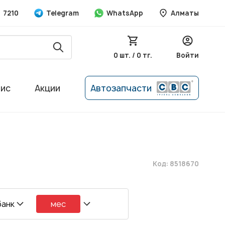
7210
Telegram
WhatsApp
Алматы
0 шт. / 0 тг.
Войти
вис
Акции
Автозапчасти
Код: 8518670
банк
мес