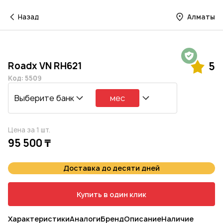
Назад
Алматы
Гарантия на 1 год
Roadx VN RH621
5
Код: 5509
Выберите банк
мес
Цена за 1 шт.
95 500 ₸
Доставка до десяти дней
Купить в один клик
Характеристики
Аналоги
Бренд
Описание
Наличие