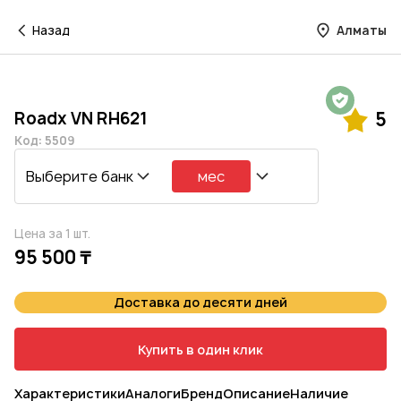
Назад
Алматы
Гарантия на 1 год
Roadx VN RH621
5
Код: 5509
Выберите банк
мес
Цена за 1 шт.
95 500 ₸
Доставка до десяти дней
Купить в один клик
Характеристики
Аналоги
Бренд
Описание
Наличие