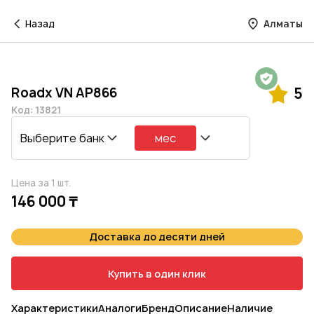
Назад
Алматы
Гарантия на 1 год
Roadx VN AP866
5
Код: 13821
Выберите банк
мес
Цена за 1 шт.
146 000 ₸
Доставка до десяти дней
Купить в один клик
Характеристики
Аналоги
Бренд
Описание
Наличие