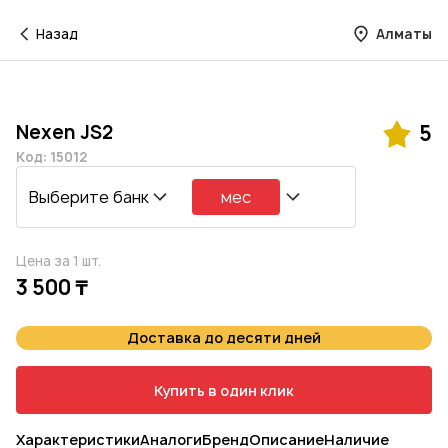
Назад
Алматы
Nexen JS2
5
Код: 15012
Выберите банк
мес
Цена за 1 шт.
3 500 ₸
Доставка до десяти дней
Купить в один клик
Характеристики
Аналоги
Бренд
Описание
Наличие