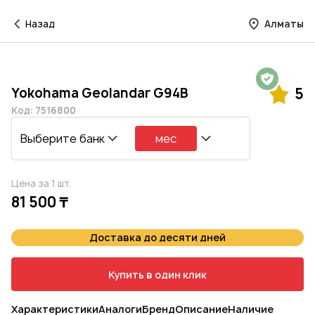
Назад
Алматы
Гарантия на 1 год
Yokohama Geolandar G94B
5
Код: 7516800
Выберите банк
мес
Цена за 1 шт.
81 500 ₸
Доставка до десяти дней
Купить в один клик
Характеристики
Аналоги
Бренд
Описание
Наличие