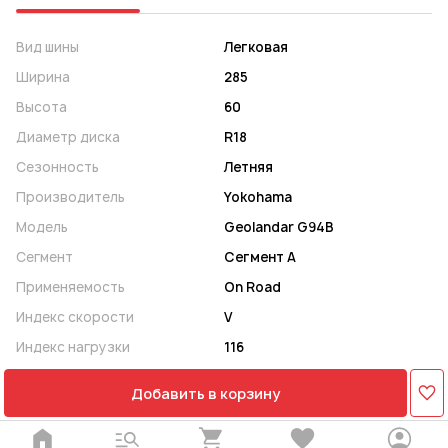
Вид шины
Легковая
Ширина
285
Высота
60
Диаметр диска
R18
Сезонность
Летняя
Производитель
Yokohama
Модель
Geolandar G94B
Сегмент
Сегмент A
Применяемость
On Road
Индекс скорости
V
Индекс нагрузки
116
Добавить в корзину