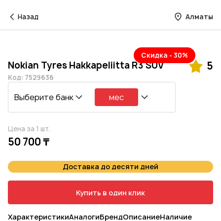
Назад
Алматы
Скидка - 30%
Nokian Tyres Hakkapeliitta R3 SUV
5
Код: 7529636
Выберите банк
мес
Цена за 1 шт.
50 700 ₸
Доставка до десяти дней
Купить в один клик
Характеристики
Аналоги
Бренд
Описание
Наличие