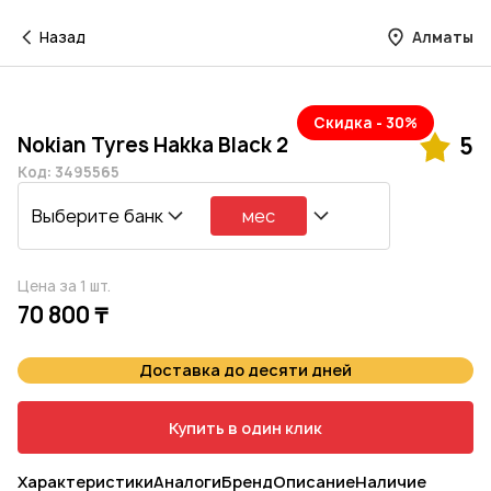
Назад
Алматы
Скидка - 30%
Nokian Tyres Hakka Black 2
5
Код: 3495565
Выберите банк
мес
Цена за 1 шт.
70 800 ₸
Доставка до десяти дней
Купить в один клик
Характеристики
Аналоги
Бренд
Описание
Наличие