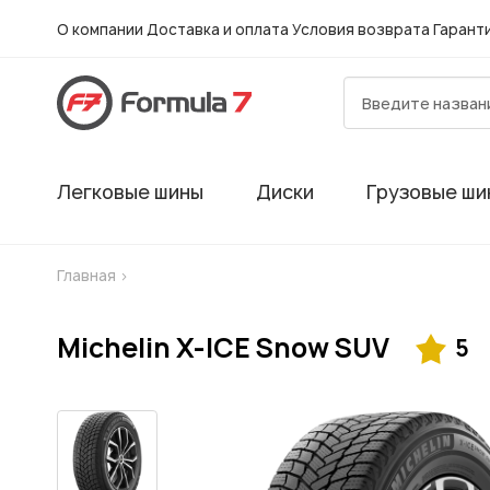
О компании
Доставка и оплата
Условия возврата
Гарант
Легковые шины
Диски
Грузовые ши
Главная
>
Michelin X-ICE Snow SUV
5
Гарантия
Шиномонтаж в