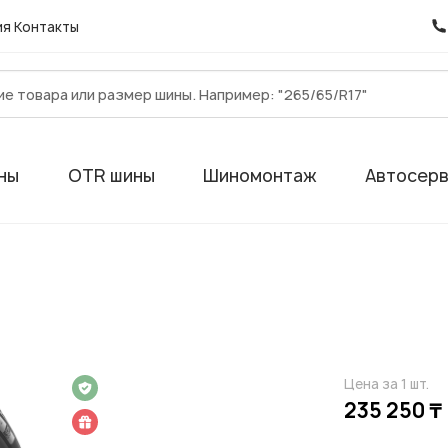
ия
Контакты
ны
OTR шины
Шиномонтаж
Автосер
Цена за 1 шт.
 на 1 год
235 250 ₸
 подарок