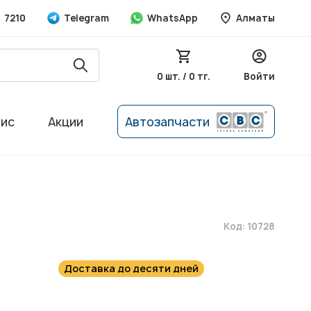
7210
Telegram
WhatsApp
Алматы
0 шт. / 0 тг.
Войти
вис
Акции
Автозапчасти
Код: 10728
Доставка до десяти дней