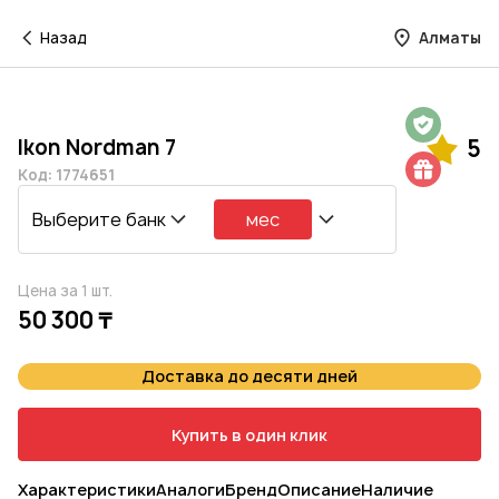
Назад
Алматы
Гарантия на 1 год
Ikon Nordman 7
5
Шиномонтаж в подарок
Код: 1774651
Выберите банк
мес
Цена за 1 шт.
50 300 ₸
Доставка до десяти дней
Купить в один клик
Характеристики
Аналоги
Бренд
Описание
Наличие