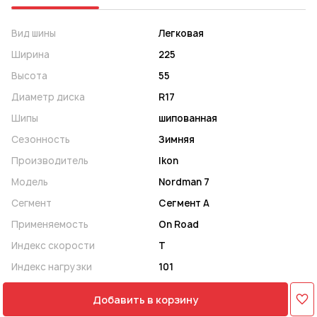
Вид шины
Легковая
Ширина
225
Высота
55
Диаметр диска
R17
Шипы
шипованная
Сезонность
Зимняя
Производитель
Ikon
Модель
Nordman 7
Сегмент
Сегмент A
Применяемость
On Road
Индекс скорости
T
Индекс нагрузки
101
Добавить в корзину