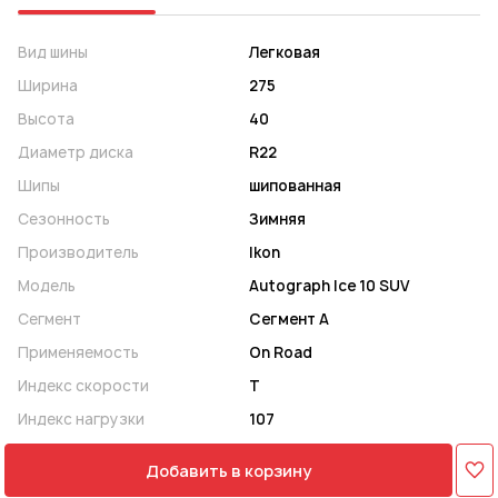
Вид шины
Легковая
Ширина
275
Высота
40
Диаметр диска
R22
Шипы
шипованная
Сезонность
Зимняя
Производитель
Ikon
Модель
Autograph Ice 10 SUV
Сегмент
Сегмент A
Применяемость
On Road
Индекс скорости
T
Индекс нагрузки
107
Добавить в корзину