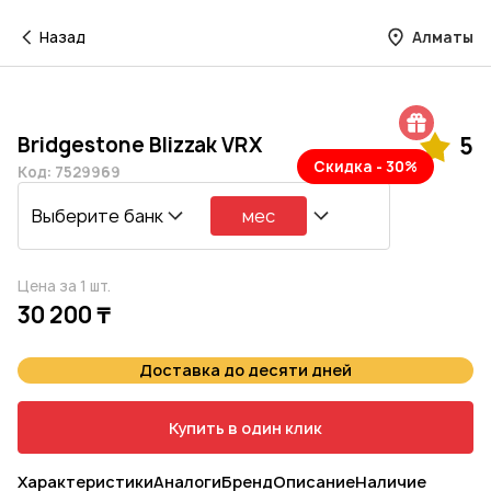
Назад
Алматы
Шиномонтаж в подарок
Bridgestone Blizzak VRX
5
Скидка - 30%
Код: 7529969
Выберите банк
мес
Цена за 1 шт.
30 200 ₸
Доставка до десяти дней
Купить в один клик
Характеристики
Аналоги
Бренд
Описание
Наличие