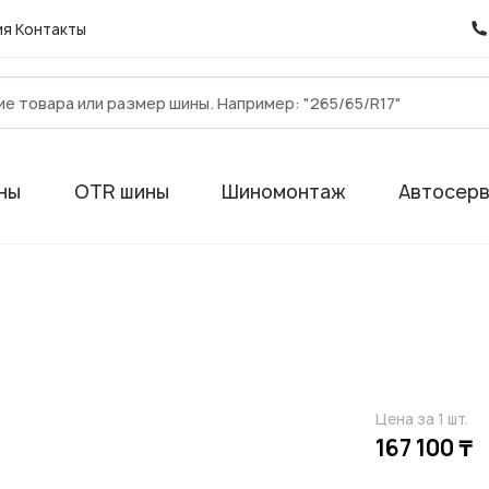
ия
Контакты
ны
OTR шины
Шиномонтаж
Автосер
Цена за 1 шт.
167 100 ₸