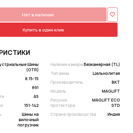
Нет в наличии
Купить в один клик
РИСТИКИ
устриальные Шины
Наличие камеры
Безкамерная (TL)
(OTR)
Тип шины
Цельнолитая
8.15-15
Производитель
BKT
691
Модель
MAGLIFT
ти
A5
Рисунок
MAGLIFT ECO
ки
151-142
протектора
STD
ь
Шины на
Страна производства
Индия
вилочный
погрузчик