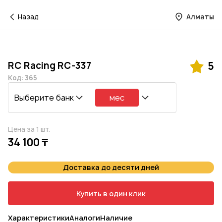
Назад
Алматы
RC Racing RC-337
5
Код: 365
Выберите банк
мес
Цена за 1 шт.
34 100 ₸
Доставка до десяти дней
Купить в один клик
Характеристики
Аналоги
Наличие