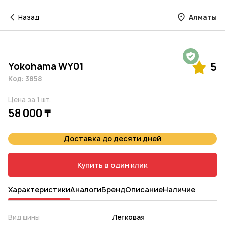
Назад
Алматы
Гарантия на 1 год
Yokohama WY01
5
Код: 3858
Цена за 1 шт.
58 000 ₸
Доставка до десяти дней
Купить в один клик
Характеристики
Аналоги
Бренд
Описание
Наличие
Вид шины
Легковая