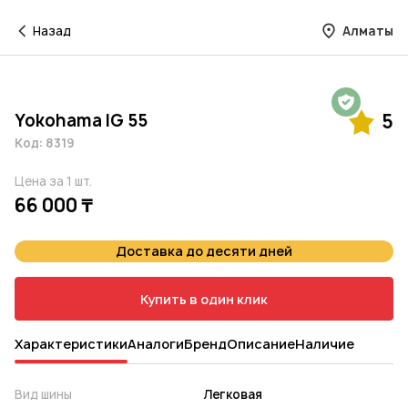
Назад
Алматы
Гарантия на 1 год
Yokohama IG 55
5
Код: 8319
Цена за 1 шт.
66 000 ₸
Доставка до десяти дней
Купить в один клик
Характеристики
Аналоги
Бренд
Описание
Наличие
Вид шины
Легковая