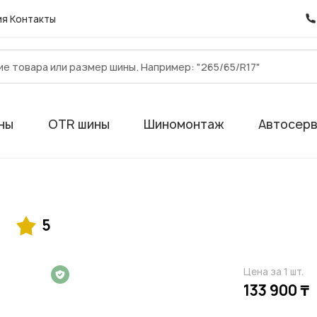
ия
Контакты
ны
OTR шины
Шиномонтаж
Автосер
5
Цена за 1 шт.
 на 1 год
133 900 ₸