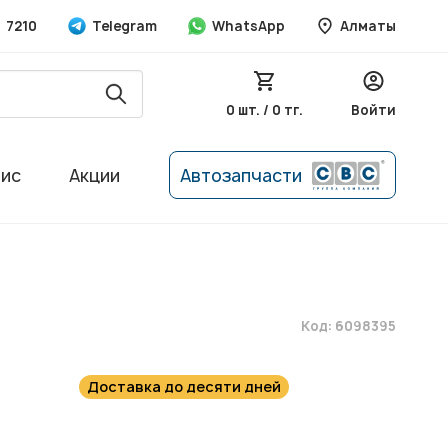
7210
Telegram
WhatsApp
Алматы
0 шт. / 0 тг.
Войти
вис
Акции
Автозапчасти
Код: 6098395
Доставка до десяти дней