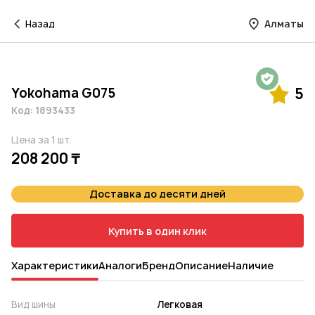
Назад
Алматы
Гарантия на 1 год
Yokohama G075
5
Код: 1893433
Цена за 1 шт.
208 200 ₸
Доставка до десяти дней
Купить в один клик
Характеристики
Аналоги
Бренд
Описание
Наличие
Вид шины
Легковая