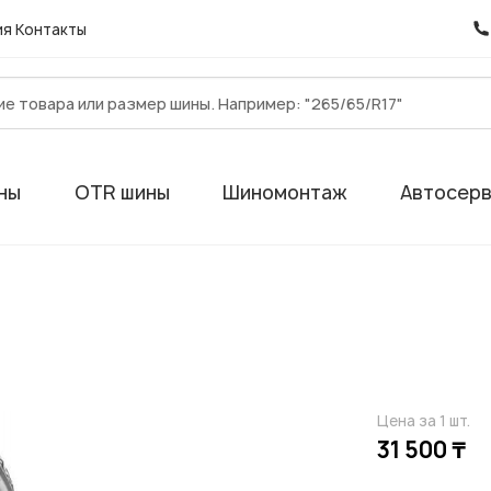
ия
Контакты
ны
OTR шины
Шиномонтаж
Автосер
Цена за 1 шт.
31 500 ₸