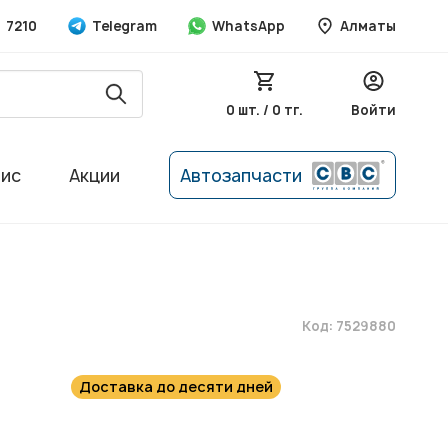
7210
Telegram
WhatsApp
Алматы
0 шт. / 0 тг.
Войти
вис
Акции
Автозапчасти
Код: 7529880
Доставка до десяти дней