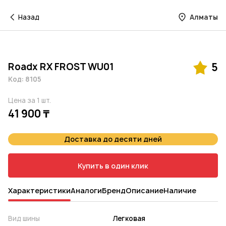
Назад
Алматы
Roadx RX FROST WU01
5
Код: 8105
Цена за 1 шт.
41 900 ₸
Доставка до десяти дней
Купить в один клик
Характеристики
Аналоги
Бренд
Описание
Наличие
Вид шины
Легковая