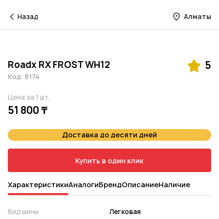
Назад
Алматы
Roadx RX FROST WH12
5
Код: 8174
Цена за 1 шт.
51 800 ₸
Доставка до десяти дней
Купить в один клик
Характеристики
Аналоги
Бренд
Описание
Наличие
Вид шины
Легковая