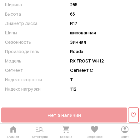
Ширина
265
Высота
65
Диаметр диска
R17
Шипы
шипованная
Сезонность
Зимняя
Производитель
Roadx
Модель
RX FROST WH12
Сегмент
Сегмент C
Индекс скорости
T
Индекс нагрузки
112
Нет в наличии
Главная
Категории
Корзина
Избранное
Войти