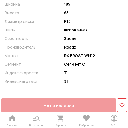
Ширина
195
Высота
65
Диаметр диска
R15
Шипы
шипованная
Сезонность
Зимняя
Производитель
Roadx
Модель
RX FROST WH12
Сегмент
Сегмент C
Индекс скорости
T
Индекс нагрузки
91
Нет в наличии
Главная
Категории
Корзина
Избранное
Войти