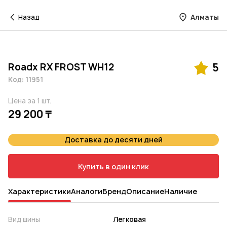
Назад
Алматы
Roadx RX FROST WH12
5
Код: 11951
Цена за 1 шт.
29 200 ₸
Доставка до десяти дней
Купить в один клик
Характеристики
Аналоги
Бренд
Описание
Наличие
Вид шины
Легковая