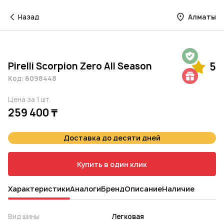
Назад
Алматы
Гарантия на 1 год
Pirelli Scorpion Zero All Season
5
Шиномонтаж в подарок
Код: 6098448
Цена за 1 шт.
259 400 ₸
Доставка до десяти дней
Купить в один клик
Характеристики
Аналоги
Бренд
Описание
Наличие
Вид шины
Легковая