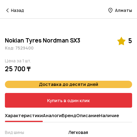
Назад
Алматы
Nokian Tyres Nordman SX3
5
Код: 7529400
Цена за 1 шт.
25 700 ₸
Доставка до десяти дней
Купить в один клик
Характеристики
Аналоги
Бренд
Описание
Наличие
Вид шины
Легковая