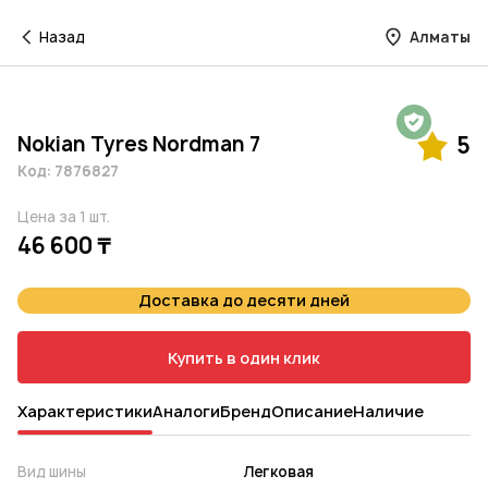
Назад
Алматы
Гарантия на 1 год
Nokian Tyres Nordman 7
5
Код: 7876827
Цена за 1 шт.
46 600 ₸
Доставка до десяти дней
Купить в один клик
Характеристики
Аналоги
Бренд
Описание
Наличие
Вид шины
Легковая