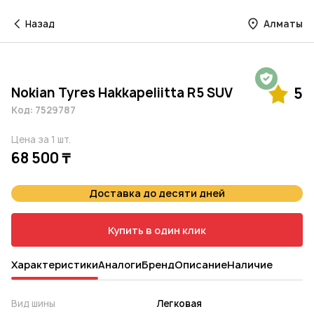
Назад
Алматы
Гарантия на 1 год
Nokian Tyres Hakkapeliitta R5 SUV
5
Код: 7529787
Цена за 1 шт.
68 500 ₸
Доставка до десяти дней
Купить в один клик
Характеристики
Аналоги
Бренд
Описание
Наличие
Вид шины
Легковая