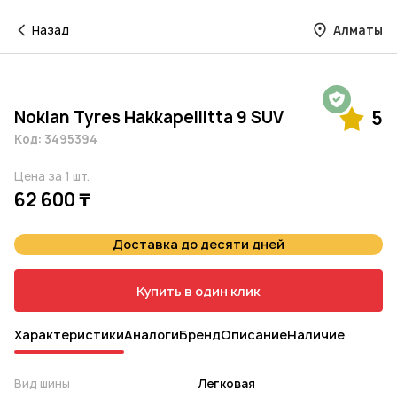
Назад
Алматы
Гарантия на 1 год
Nokian Tyres Hakkapeliitta 9 SUV
5
Код: 3495394
Цена за 1 шт.
62 600 ₸
Доставка до десяти дней
Купить в один клик
Характеристики
Аналоги
Бренд
Описание
Наличие
Вид шины
Легковая