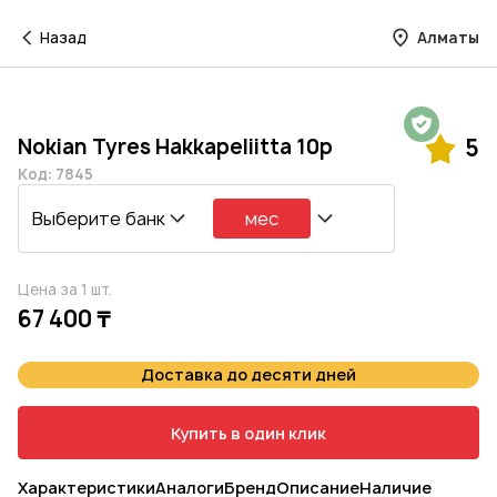
Назад
Алматы
Гарантия на 1 год
Nokian Tyres Hakkapeliitta 10p
5
Код: 7845
Выберите банк
мес
Цена за 1 шт.
67 400 ₸
Доставка до десяти дней
Купить в один клик
Характеристики
Аналоги
Бренд
Описание
Наличие