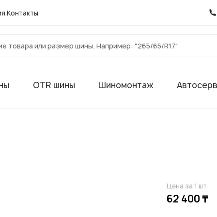
ия
Контакты
ны
OTR шины
Шиномонтаж
Автосер
Цена за 1 шт.
62 400 ₸