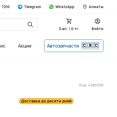
7210
Telegram
WhatsApp
Алматы
0 шт. / 0 тг.
Войти
вис
Акции
Автозапчасти
Код: 4285336
Доставка до десяти дней