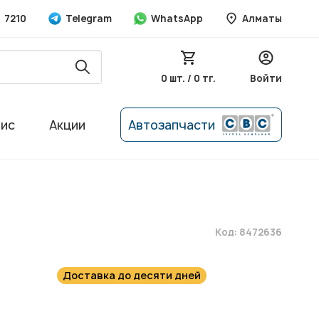
7210
Telegram
WhatsApp
Алматы
0 шт. / 0 тг.
Войти
вис
Акции
Автозапчасти
Код: 8472636
Доставка до десяти дней