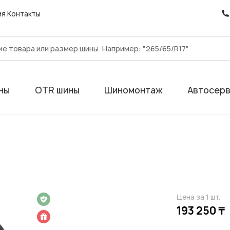
ия
Контакты
ны
OTR шины
Шиномонтаж
Автосер
Цена за 1 шт.
 на 1 год
193 250 ₸
 подарок