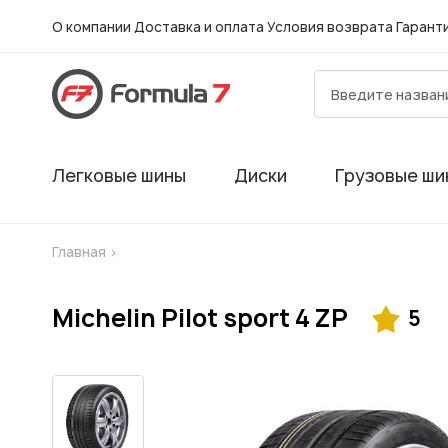
О компании
Доставка и оплата
Условия возврата
Гарант
Легковые шины
Диски
Грузовые ши
Главная
>
Michelin Pilot sport 4 ZP
5
Гарантия
Шиномонтаж в