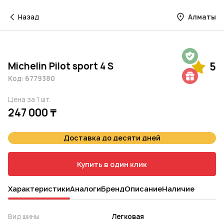
Назад
Алматы
Гарантия на 1 год
Michelin Pilot sport 4 S
5
Шиномонтаж в подарок
Код: 6779380
Цена за 1 шт.
247 000 ₸
Доставка до десяти дней
Купить в один клик
Характеристики
Аналоги
Бренд
Описание
Наличие
Вид шины
Легковая