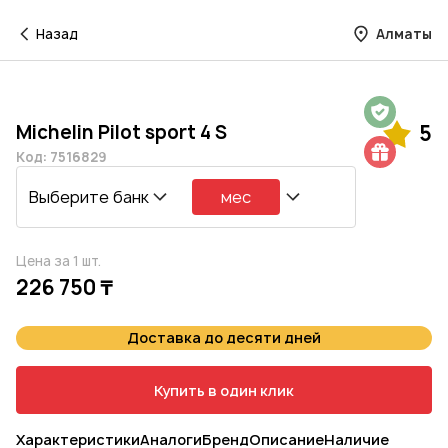
Назад
Алматы
Гарантия на 1 год
Michelin Pilot sport 4 S
5
Шиномонтаж в подарок
Код: 7516829
Выберите банк
мес
Цена за 1 шт.
226 750 ₸
Доставка до десяти дней
Купить в один клик
Характеристики
Аналоги
Бренд
Описание
Наличие